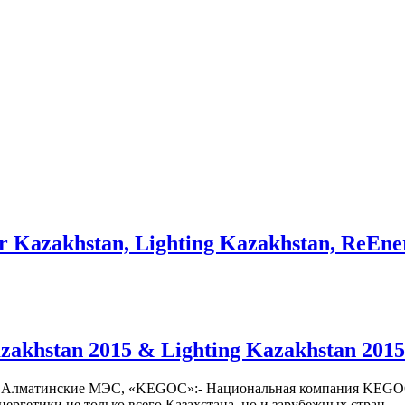
 Kazakhstan, Lighting Kazakhstan, ReEne
khstan 2015 & Lighting Kazakhstan 2015
Алматинские МЭС, «KEGOC»:- Национальная компания KEGOC еж
ергетики не только всего Казахстана, но и зарубежных стран....