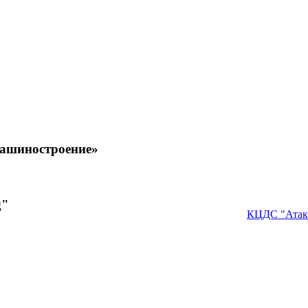
машиностроение»
g"
КЦДС "Атак