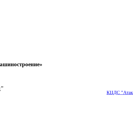
машиностроение»
g"
КЦДС "Атак