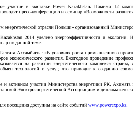
ое участие в выставке Power Kazakhstan. Помимо 12 компа
проводят пресс-конференцию и семинар «Возможности развития 
рум энергетической отрасли Польши» организованный Министер
Kazakhstan 2014 уделено энергоэффективности и экологии
нар по данной теме.
Талгата Ахсамбиева: «В условиях роста промышленного произво
ов экономического развития. Ежегодное проведение професси
о сказывается на развитии энергетического комплекса страны
 обмен технологий и услуг, что приводит к созданию сов
ке и активном участии Министерства энергетики РК, Акимат
танской Электроэнергетической Ассоциации» и дипломатическ
 для посещения доступны на сайте событий
www.powerexpo.kz
.