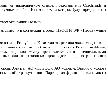
ний на национальном стенде, представители CzechTrade и
«умных сетей» в Казахстане», на котором будут представлены
ством экономики Польши.
. Например, казахстанский проект ПРООН/ГЭФ «Продвижение
дства в Республике Казахстан энергетика является одним из
ональных событий в области энергетики - Power Kazakhstan,
, создавая диалог между производителями и потенциальными
местных или лицензионных производств с целью расширения
а города Алматы, АО «KEGOC», АО «Самрук-Энерго», «Союза
их миссий стран-участниц. Партнер конференционной комнаты