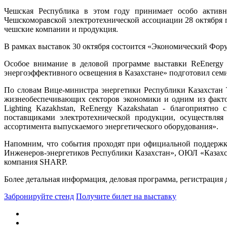
Чешская Республика в этом году принимает особо активн
Чешскоморавской электротехнической ассоциации 28 октября 
чешские компании и продукция.
В рамках выставок 30 октября состоится «Экономический Фо
Особое внимание в деловой программе выставки ReEnergy 
энергоэффективного освещения в Казахстане» подготовил семи
По словам Вице-министра энергетики Республики Казахстан 
жизнеобеспечивающих секторов экономики и одним из фактор
Lighting Kazakhstan, ReEnergy Kazakshatan - благоприятн
поставщиками электротехнической продукции, осуществляя
ассортимента выпускаемого энергетического оборудования».
Напомним, что события проходят при официальной поддерж
Инженеров-энергетиков Республики Казахстан», ОЮЛ «Казахс
компания SHARP.
Более детальная информация, деловая программа, регистрация
Забронируйте стенд
Получите билет на выставку