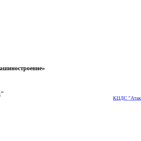
машиностроение»
g"
КЦДС "Атак